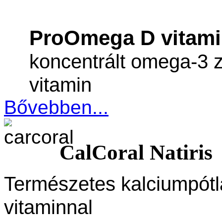
ProOmega D vitam
koncentrált omega-3 
vitamin
Bővebben...
CalCoral Natiris
Természetes kalciumpót
vitaminnal